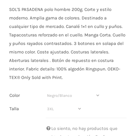
SOL'S PASADENA polo hombre 200g. Corte y estilo
PERSONAL
moderno. Amplia gama de colores. Destinado a
cualquier tipo de mercado. Canalé 1×1 en cullo y puños.
NIÑOS
Tapacosturas reforzado en el cuello. Manga Corta. Cuello
y puños rayados contrastados. 3 botones en solapa del
OFICINA
mismo color. Coste ajustado. Costuras laterales.
Aberturas laterales . Botón de repuesto en costura
interior. Fabric details: 100% algodón Ringspun. OEKO-
LLUVIA
TEX® Only Sold with Print.
TECNOLOGÍA
Color
Talla
NAVIDAD
Lo siento, no hay productos que
WooCommerce Car