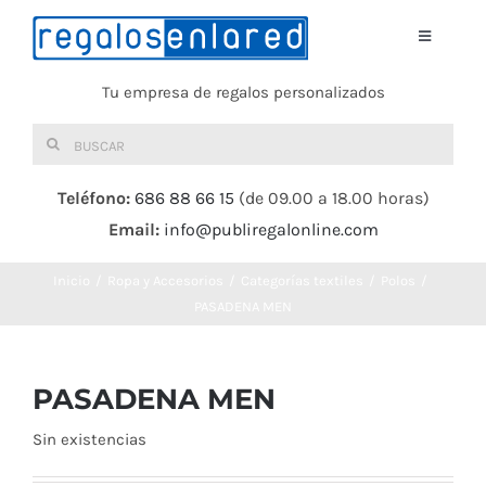
Saltar
al
Toggle
Navigati
contenido
Tu empresa de regalos personalizados
Home
Buscar:
TEXTIL
Teléfono:
686 88 66 15
(de 09.00 a 18.00 horas)
Email:
info@publiregalonline.com
BOLSAS
Inicio
Ropa y Accesorios
Categorías textiles
Polos
COMIDA Y BEBIDA
PASADENA MEN
DEPORTES Y OCIO
PASADENA MEN
Sin existencias
HERRAMIENTAS