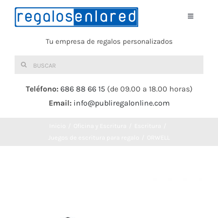
Saltar
al
Toggle
Navigati
contenido
Tu empresa de regalos personalizados
Home
Buscar:
TEXTIL
Teléfono:
686 88 66 15
(de 09.00 a 18.00 horas)
Email:
info@publiregalonline.com
BOLSAS
Inicio
Oficina y Escritura
Escritura
COMIDA Y BEBIDA
Juegos de escritura para regalo
ORWELL
DEPORTES Y OCIO
HERRAMIENTAS