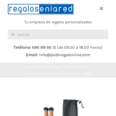
Saltar
al
Toggle
Navigati
contenido
Tu empresa de regalos personalizados
Home
Buscar:
TEXTIL
Teléfono:
686 88 66 15
(de 09.00 a 18.00 horas)
Email:
info@publiregalonline.com
BOLSAS
Inicio
Aire libre y ocio
Deporte y salud
COMIDA Y BEBIDA
Accesorios de running y senderismo
NOLE
DEPORTES Y OCIO
HERRAMIENTAS