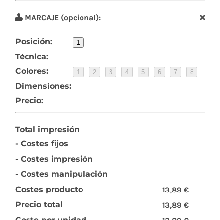
MARCAJE (opcional):
Posición:
1
Técnica:
Colores:
1
2
3
4
5
6
7
8
Dimensiones:
Precio:
Total impresión
- Costes fijos
- Costes impresión
- Costes manipulación
Costes producto
13,89 €
Precio total
13,89 €
Coste por unidad