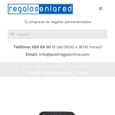
Saltar
al
Toggle
Navigati
contenido
Tu empresa de regalos personalizados
Home
Buscar:
TEXTIL
Teléfono:
686 88 66 15
(de 09.00 a 18.00 horas)
Email:
info@publiregalonline.com
BOLSAS
Inicio
Lanyards y eventos
Gafas de sol
COMIDA Y BEBIDA
Paños de limpieza y estuches
NIRSON
DEPORTES Y OCIO
HERRAMIENTAS