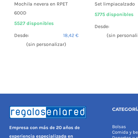
Mochila nevera en RPET
Set limpiacalzado
600D
5775 disponibles
5527 disponibles
Desde:
Desde:
18,42
€
(sin personali
(sin personalizar)
CATEGORÍ
Bolsas
Empresa con más de 20 años de
Comida y be
experiencia especializada en
Deportes y o