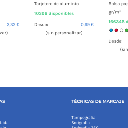
Tarjetero de aluminio
Bolsa pa
gr/m²
10396 disponibles
166348 d
3,32
€
Desde:
0,69
€
zar)
(sin personalizar)
Desde:
(si
AS
TÉCNICAS DE MARCAJE
Tampografía
bida
Serigrafía
cio
Serigrafía 360