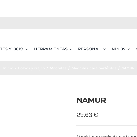
TES Y OCIO
HERRAMIENTAS
PERSONAL
NIÑOS
Inicio
Bolsos y viajes
Mochilas
Mochilas para portátiles
NAMUR
NAMUR
29,63
€
Mochila grande de viaje par