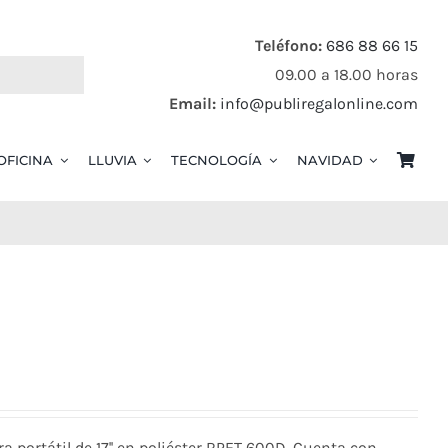
Teléfono:
686 88 66 15
09.00 a 18.00 horas
Email:
info@publiregalonline.com
OFICINA
LLUVIA
TECNOLOGÍA
NAVIDAD
a portátil de 17'' en poliéster RPET 600D. Cuenta con