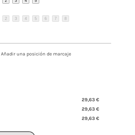
2
3
4
5
2
3
4
5
6
7
8
Añadir una posición de marcaje
29,63 €
29,63 €
29,63 €