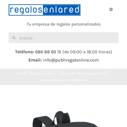
Saltar
al
Toggle
Navigati
contenido
Tu empresa de regalos personalizados
Home
Buscar:
TEXTIL
Teléfono:
686 88 66 15
(de 09.00 a 18.00 horas)
Email:
info@publiregalonline.com
BOLSAS
Inicio
Bolsos y viajes
Bolsas de deporte y exterior
COMIDA Y BEBIDA
Bolsas térmicas
MUFRIO
DEPORTES Y OCIO
HERRAMIENTAS