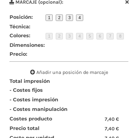
MARCAJE (opcional):
Posición:
1
2
3
4
Técnica:
Colores:
1
2
3
4
5
6
7
8
Dimensiones:
Precio:
Añadir una posición de marcaje
Total impresión
- Costes fijos
- Costes impresión
- Costes manipulación
Costes producto
7,40 €
Precio total
7,40 €
Coste por unidad