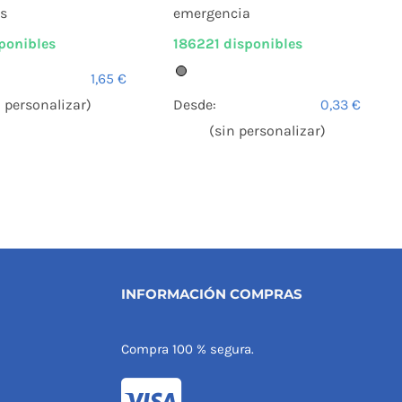
emergencia
s
186221 disponibles
ponibles
1,65
€
Desde:
0,33
€
n personalizar)
(sin personalizar)
INFORMACIÓN COMPRAS
Compra 100 % segura.