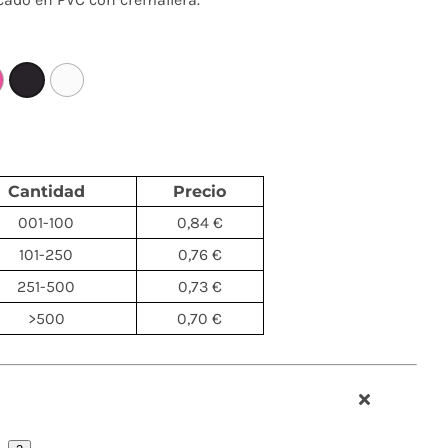
Cantidad
Precio
001-100
0,84 €
101-250
0,76 €
251-500
0,73 €
>500
0,70 €