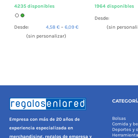
1964 disponibles
4235 disponibles
Desde:
(sin personali
Desde:
4,58
€
–
6,09
€
(sin personalizar)
CATEGORÍ
Bolsas
Empresa con más de 20 años de
Comida y be
experiencia especializada en
Deportes y o
Herramient
merchandising, regalos de empresa y