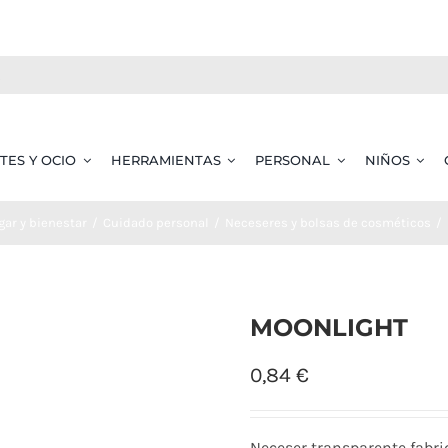
TES Y OCIO
HERRAMIENTAS
PERSONAL
NIÑOS
gar y bienestar
Cuidado personal
Neceseres y bolsas de cosméticos
MOONLIGHT
0,84
€
Neceser transparente fabri