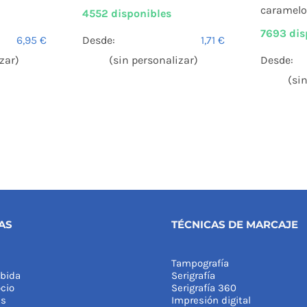
caramelo
4552 disponibles
7693 dis
6,95
€
Desde:
1,71
€
zar)
(sin personalizar)
Desde:
(si
AS
TÉCNICAS DE MARCAJE
Tampografía
bida
Serigrafía
cio
Serigrafía 360
as
Impresión digital