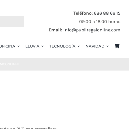
Teléfono:
686 88 66 15
09.00 a 18.00 horas
Email:
info@publiregalonline.com
OFICINA
LLUVIA
TECNOLOGÍA
NAVIDAD
MOONLIGHT
cado en PVC con cremallera.