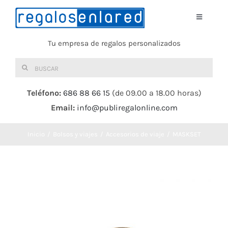
Saltar
al
Toggle
Navigati
contenido
Tu empresa de regalos personalizados
Home
Buscar:
TEXTIL
Teléfono:
686 88 66 15
(de 09.00 a 18.00 horas)
Email:
info@publiregalonline.com
BOLSAS
Inicio
Bolsos y viajes
Accesorios de viaje
MASKSET
COMIDA Y BEBIDA
DEPORTES Y OCIO
HERRAMIENTAS