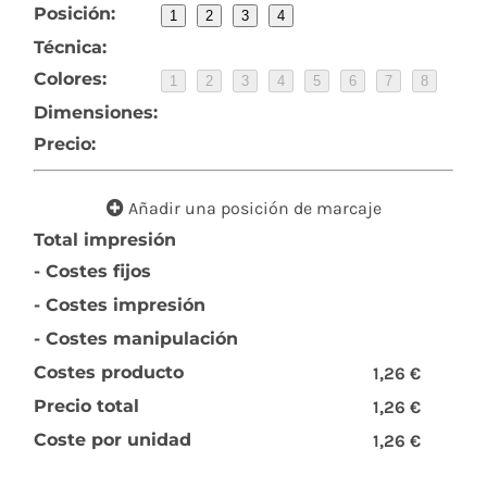
Posición:
1
2
3
4
Técnica:
Colores:
1
2
3
4
5
6
7
8
Dimensiones:
Precio:
Añadir una posición de marcaje
Total impresión
- Costes fijos
- Costes impresión
- Costes manipulación
Costes producto
1,26 €
Precio total
1,26 €
Coste por unidad
1,26 €