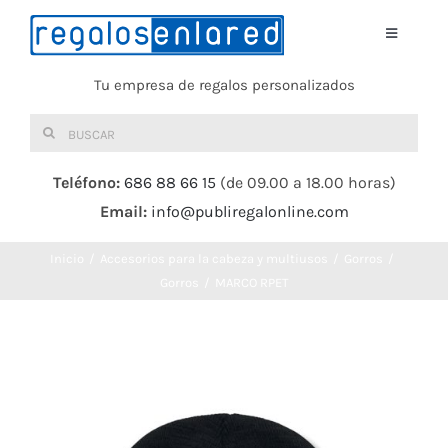
Saltar
al
Toggle
Navigati
contenido
Tu empresa de regalos personalizados
Home
Buscar:
TEXTIL
Teléfono:
686 88 66 15
(de 09.00 a 18.00 horas)
Email:
info@publiregalonline.com
BOLSAS
Inicio
Accesorios para la cabeza y multiusos
Gorros
COMIDA Y BEBIDA
Gorros
MARCO RPET
DEPORTES Y OCIO
HERRAMIENTAS