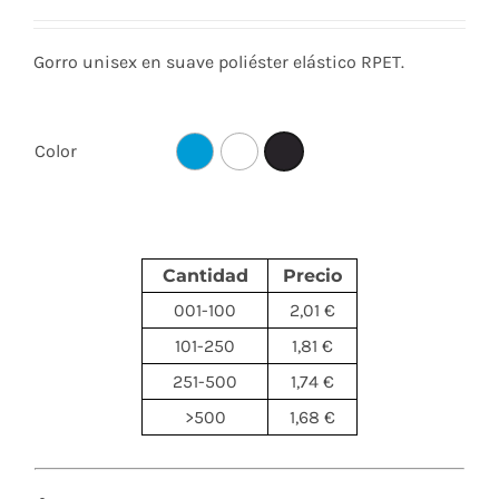
Gorro unisex en suave poliéster elástico RPET.
Color
Cantidad
Precio
001-100
2,01 €
101-250
1,81 €
251-500
1,74 €
>500
1,68 €