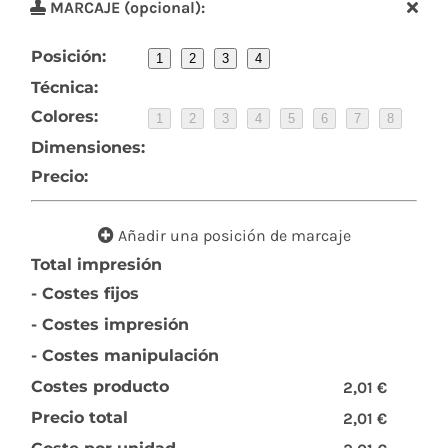
MARCAJE (opcional):
Posición:
1
2
3
4
Técnica:
Colores:
1
2
3
4
5
6
7
8
Dimensiones:
Precio:
Añadir una posición de marcaje
Total impresión
- Costes fijos
- Costes impresión
- Costes manipulación
Costes producto
2,01 €
Precio total
2,01 €