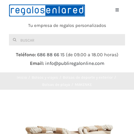
Saltar
al
Toggle
Navigati
contenido
Tu empresa de regalos personalizados
Home
Buscar:
TEXTIL
Teléfono:
686 88 66 15
(de 09.00 a 18.00 horas)
Email:
info@publiregalonline.com
BOLSAS
Inicio
Bolsos y viajes
Bolsas de deporte y exterior
COMIDA Y BEBIDA
Bolsas de playa
MAKENKE
DEPORTES Y OCIO
HERRAMIENTAS