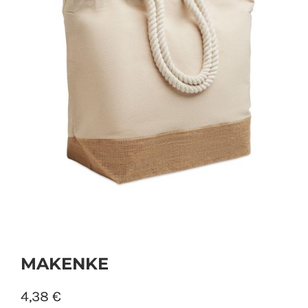
PERSONAL
NIÑOS
OFICINA
LLUVIA
TECNOLOGÍA
NAVIDAD
MAKENKE
4,38
€
WooCommerce Cart