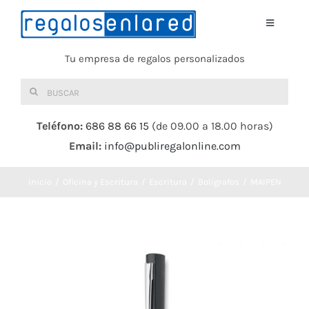
Saltar
al
Toggle
Navigati
contenido
Tu empresa de regalos personalizados
Home
Buscar:
TEXTIL
Teléfono:
686 88 66 15
(de 09.00 a 18.00 horas)
Email:
info@publiregalonline.com
BOLSAS
Inicio
Oficina y Escritura
Escritura
Bolígrafos
MAIPEN
COMIDA Y BEBIDA
DEPORTES Y OCIO
HERRAMIENTAS