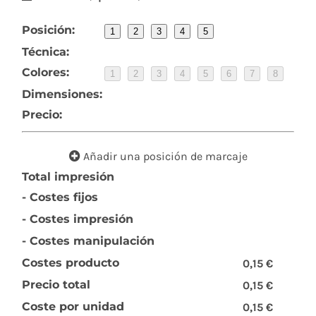
Posición:
1
2
3
4
5
Técnica:
Colores:
1
2
3
4
5
6
7
8
Dimensiones:
Precio:
Añadir una posición de marcaje
Total impresión
- Costes fijos
- Costes impresión
- Costes manipulación
Costes producto
0,15 €
Precio total
0,15 €
Coste por unidad
0,15 €