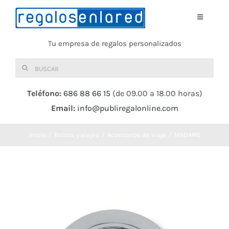
Saltar
al
Toggle
Navigati
contenido
Tu empresa de regalos personalizados
Home
Buscar:
TEXTIL
Teléfono:
686 88 66 15
(de 09.00 a 18.00 horas)
Email:
info@publiregalonline.com
BOLSAS
Inicio
Bolsos y viajes
Accesorios de viaje
MADAME
COMIDA Y BEBIDA
DEPORTES Y OCIO
HERRAMIENTAS