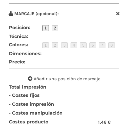
MARCAJE (opcional):
Posición:
1
2
Técnica:
Colores:
1
2
3
4
5
6
7
8
Dimensiones:
Precio:
Añadir una posición de marcaje
Total impresión
- Costes fijos
- Costes impresión
- Costes manipulación
Costes producto
1,46 €