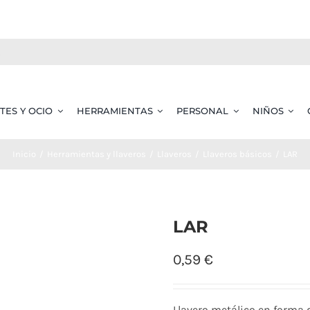
TES Y OCIO
HERRAMIENTAS
PERSONAL
NIÑOS
Inicio
Herramientas y llaveros
Llaveros
Llaveros básicos
LAR
LAR
0,59
€
Llavero metálico en forma d