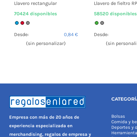
Llavero rectangular
Llavero de fieltro R
70424 disponibles
58520 disponibles
Desde:
0,84
€
Desde:
(sin personalizar)
(sin personali
CATEGORÍ
Bolsas
Empresa con más de 20 años de
Comida y be
experiencia especializada en
Deportes y o
Herramient
merchandising, regalos de empresa y