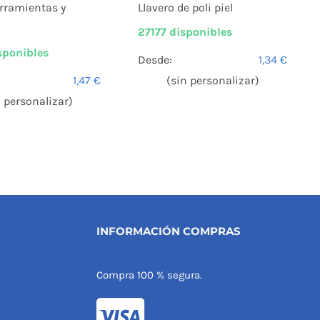
Llavero de poli piel
erramientas y
27177 disponibles
sponibles
Desde:
1,34
€
(sin personalizar)
1,47
€
n personalizar)
INFORMACIÓN COMPRAS
Compra 100 % segura.