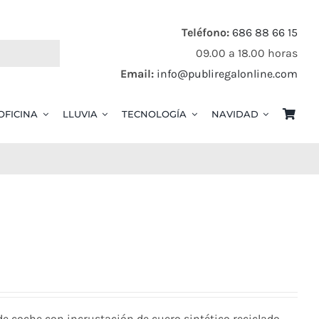
Teléfono:
686 88 66 15
09.00 a 18.00 horas
Email:
info@publiregalonline.com
OFICINA
LLUVIA
TECNOLOGÍA
NAVIDAD
e coche con incrustación de cuero sintético reciclado.