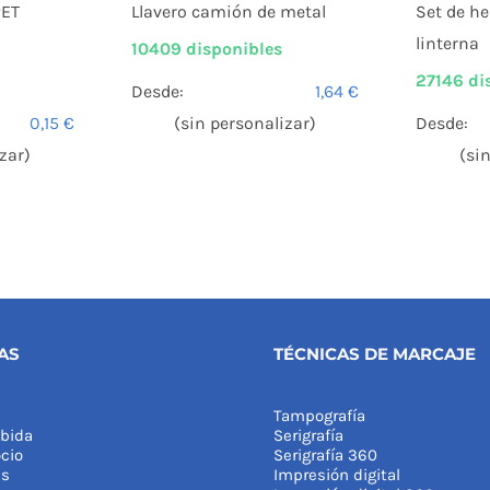
PET
Llavero camión de metal
Set de h
linterna
10409 disponibles
27146 di
Desde:
1,64
€
0,15
€
(sin personalizar)
Desde:
zar)
(si
AS
TÉCNICAS DE MARCAJE
Tampografía
bida
Serigrafía
cio
Serigrafía 360
as
Impresión digital