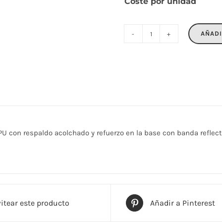
Coste por unidad
AÑADI
LAPTOSA
cantidad
e PU con respaldo acolchado y refuerzo en la base con banda reflec
itear este producto
Añadir a Pinterest