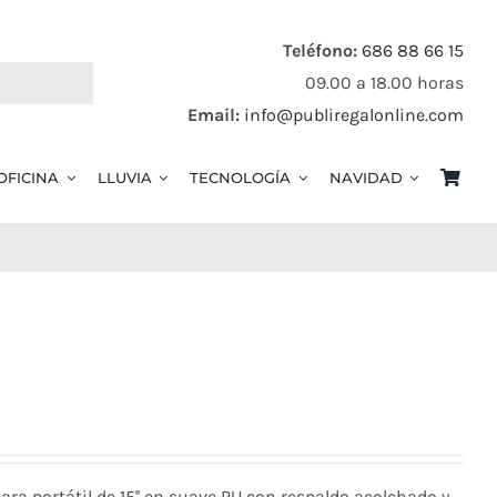
Teléfono:
686 88 66 15
09.00 a 18.00 horas
Email:
info@publiregalonline.com
OFICINA
LLUVIA
TECNOLOGÍA
NAVIDAD
para portátil de 15'' en suave PU con respaldo acolchado y