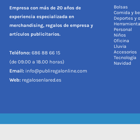
Bolsas
Empresa con más de 20 años de
Comida y be
experiencia especializada en
Deportes y o
Herramient
merchandising, regalos de empresa y
Personal
artículos publicitarios.
Niños
Oficina
Lluvia
Accesorios
Teléfono:
686 88 66 15
Tecnología
(de 09.00 a 18.00 horas)
Navidad
Email:
info@publiregalonline.com
Web:
regalosenlared.es
© 2023, REGALOS EN 