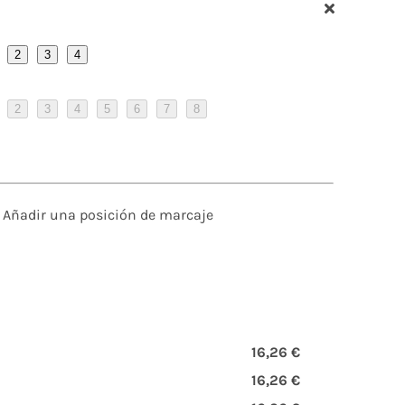
2
3
4
2
3
4
5
6
7
8
Añadir una posición de marcaje
16,26 €
16,26 €