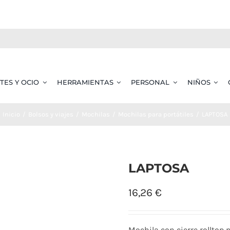
TES Y OCIO
HERRAMIENTAS
PERSONAL
NIÑOS
Inicio
Bolsos y viajes
Mochilas
Mochilas para portátiles
LAPTOSA
LAPTOSA
16,26
€
Mochila con cierre rolltop 