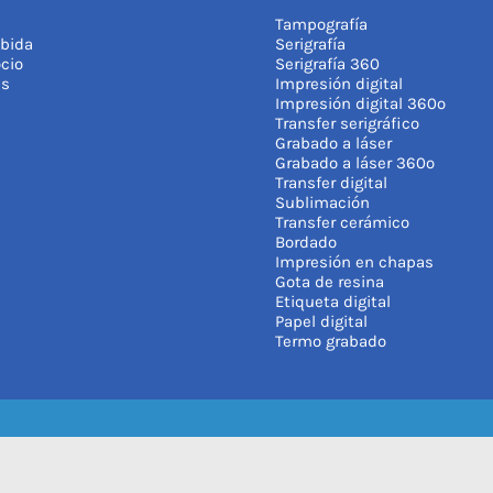
Tampografía
bida
Serigrafía
cio
Serigrafía 360
as
Impresión digital
Impresión digital 360º
Transfer serigráfico
Grabado a láser
Grabado a láser 360º
Transfer digital
Sublimación
Transfer cerámico
Bordado
Impresión en chapas
Gota de resina
Etiqueta digital
Papel digital
Termo grabado
LA RED |
Política de privacidad
|
Política de cookies
|
Aviso legal
|
C