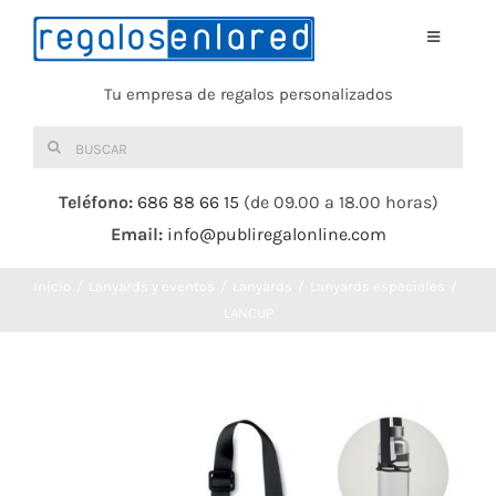
Saltar
al
Toggle
Navigati
contenido
Tu empresa de regalos personalizados
Home
Buscar:
TEXTIL
Teléfono:
686 88 66 15
(de 09.00 a 18.00 horas)
Email:
info@publiregalonline.com
BOLSAS
Inicio
Lanyards y eventos
Lanyards
Lanyards especiales
COMIDA Y BEBIDA
LANCUP
DEPORTES Y OCIO
HERRAMIENTAS