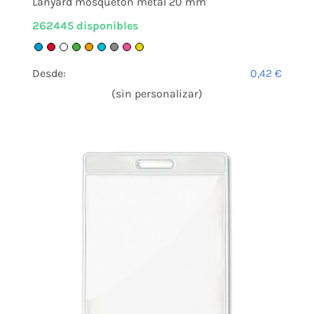
Lanyard mosquetón metal 20 mm
262445 disponibles
Desde:
0,42
€
(sin personalizar)