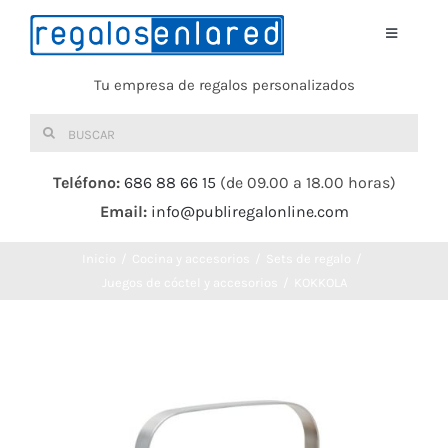
Saltar
al
Toggle
Navigati
contenido
Tu empresa de regalos personalizados
Home
Buscar:
TEXTIL
Teléfono:
686 88 66 15
(de 09.00 a 18.00 horas)
Email:
info@publiregalonline.com
BOLSAS
Inicio
Cocina y accesorios
Sets de regalo
COMIDA Y BEBIDA
Juegos de cóctel y accesorios
KOKKOLA
DEPORTES Y OCIO
HERRAMIENTAS