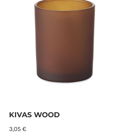
PERSONAL
NIÑOS
OFICINA
LLUVIA
TECNOLOGÍA
NAVIDAD
KIVAS WOOD
3,05
€
WooCommerce Cart