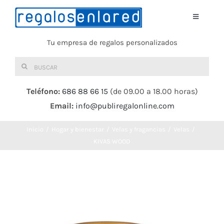
Saltar
al
Toggle
Navigati
contenido
Tu empresa de regalos personalizados
Home
Buscar:
TEXTIL
Teléfono:
686 88 66 15
(de 09.00 a 18.00 horas)
Email:
info@publiregalonline.com
BOLSAS
Inicio
Hogar y bienestar
Velas y fragancias
Velas
COMIDA Y BEBIDA
KIVAS WOOD
DEPORTES Y OCIO
HERRAMIENTAS