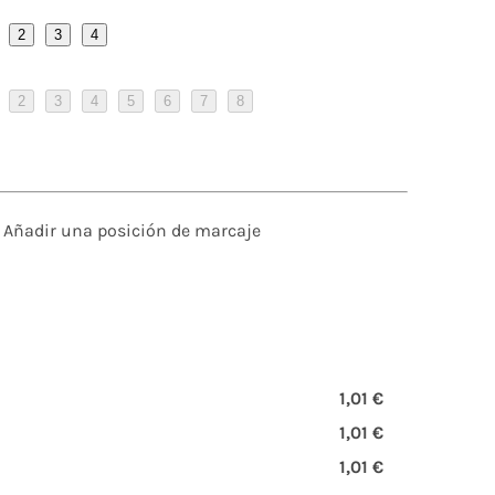
2
3
4
2
3
4
5
6
7
8
Añadir una posición de marcaje
1,01 €
1,01 €
1,01 €