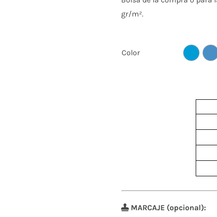
gr/m².
Color
MARCAJE (opcional):