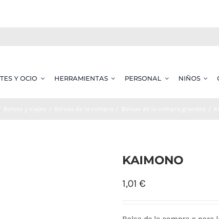
TES Y OCIO
HERRAMIENTAS
PERSONAL
NIÑOS
Bolsos y viajes
Bolsas de la compra
Bolsas de la compra grandes
K
KAIMONO
1,01
€
Bolsa de la compra o para l