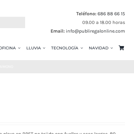
Teléfono:
686 88 66 15
09.00 a 18.00 horas
Email:
info@publiregalonline.com
OFICINA
LLUVIA
TECNOLOGÍA
NAVIDAD
AIMONO
a playa en RPET no tejido con fuelles y asas largas. 80