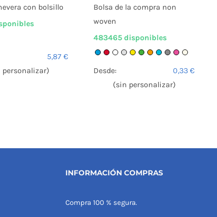
evera con bolsillo
Bolsa de la compra non
woven
sponibles
483465 disponibles
5,87
€
n personalizar)
Desde:
0,33
€
(sin personalizar)
INFORMACIÓN COMPRAS
Compra 100 % segura.