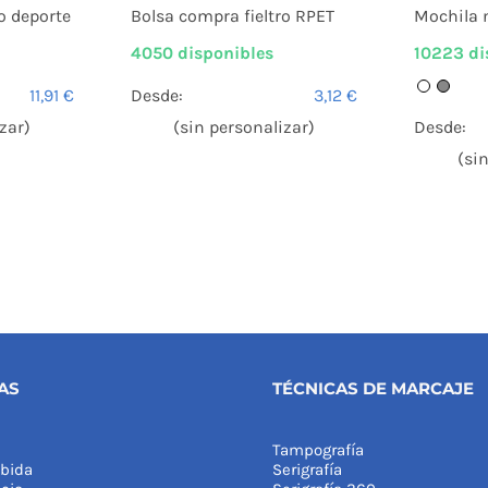
Bolsa compra fieltro RPET
o deporte
Mochila n
4050 disponibles
10223 di
Desde:
3,12
€
11,91
€
(sin personalizar)
zar)
Desde:
(si
AS
TÉCNICAS DE MARCAJE
Tampografía
bida
Serigrafía