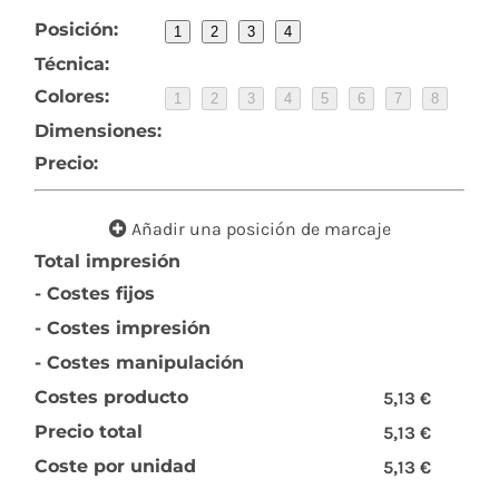
Posición:
1
2
3
4
Técnica:
Colores:
1
2
3
4
5
6
7
8
Dimensiones:
Precio:
Añadir una posición de marcaje
Total impresión
- Costes fijos
- Costes impresión
- Costes manipulación
Costes producto
5,13 €
Precio total
5,13 €
Coste por unidad
5,13 €