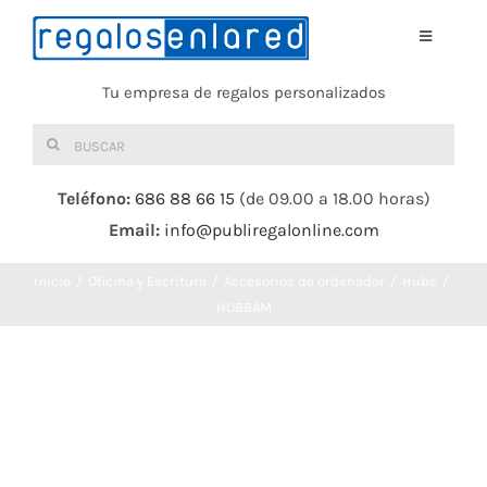
Saltar
al
Toggle
Navigati
contenido
Tu empresa de regalos personalizados
Home
Buscar:
TEXTIL
Teléfono:
686 88 66 15
(de 09.00 a 18.00 horas)
Email:
info@publiregalonline.com
BOLSAS
Inicio
Oficina y Escritura
Accesorios de ordenador
Hubs
COMIDA Y BEBIDA
HUBBAM
DEPORTES Y OCIO
HERRAMIENTAS