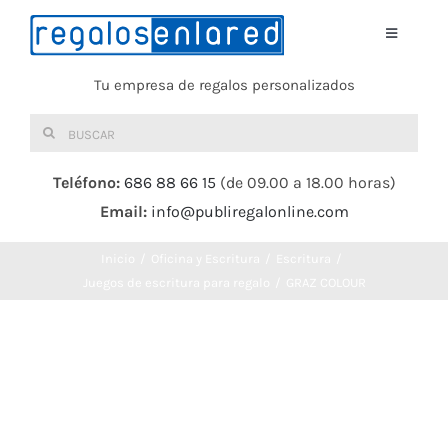
Saltar
al
Toggle
Navigati
contenido
Tu empresa de regalos personalizados
Home
Buscar:
TEXTIL
Teléfono:
686 88 66 15
(de 09.00 a 18.00 horas)
Email:
info@publiregalonline.com
BOLSAS
Inicio
Oficina y Escritura
Escritura
COMIDA Y BEBIDA
Juegos de escritura para regalo
GRAZ COLOUR
DEPORTES Y OCIO
HERRAMIENTAS