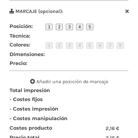
MARCAJE (opcional):
Posición:
1
2
3
4
5
Técnica:
Colores:
1
2
3
4
5
6
7
8
Dimensiones:
Precio:
Añadir una posición de marcaje
Total impresión
- Costes fijos
- Costes impresión
- Costes manipulación
Costes producto
2,16 €
Precio total
2,16 €