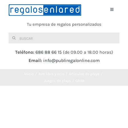
Saltar
al
Toggle
Navigati
contenido
Tu empresa de regalos personalizados
Home
Buscar:
TEXTIL
Teléfono:
686 88 66 15
(de 09.00 a 18.00 horas)
Email:
info@publiregalonline.com
BOLSAS
Inicio
Aire libre y ocio
Artículos de playa
COMIDA Y BEBIDA
Juegos de playa
GRAB
DEPORTES Y OCIO
HERRAMIENTAS