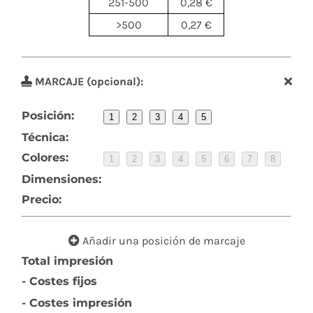
251-500
0,28 €
>500
0,27 €
MARCAJE (opcional):
Posición:
1
2
3
4
5
Técnica:
Colores:
1
2
3
4
5
6
7
8
Dimensiones:
Precio:
Añadir una posición de marcaje
Total impresión
- Costes fijos
- Costes impresión