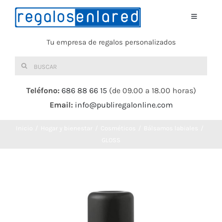
Saltar
al
Toggle
Navigati
contenido
Tu empresa de regalos personalizados
Home
Buscar:
TEXTIL
Teléfono:
686 88 66 15
(de 09.00 a 18.00 horas)
Email:
info@publiregalonline.com
BOLSAS
Inicio
Hogar y bienestar
Cosméticos
Bálsamos labiales
COMIDA Y BEBIDA
GLOSS
DEPORTES Y OCIO
HERRAMIENTAS