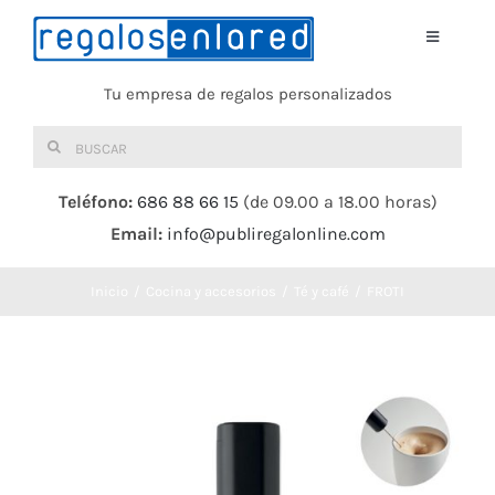
Saltar
al
Toggle
Navigati
contenido
Tu empresa de regalos personalizados
Home
Buscar:
TEXTIL
Teléfono:
686 88 66 15
(de 09.00 a 18.00 horas)
Email:
info@publiregalonline.com
BOLSAS
Inicio
Cocina y accesorios
Té y café
FROTI
COMIDA Y BEBIDA
DEPORTES Y OCIO
HERRAMIENTAS