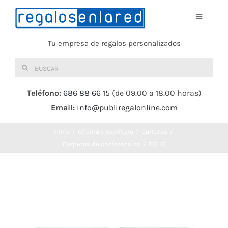
Saltar
al
Toggle
Navigati
contenido
Tu empresa de regalos personalizados
Home
Buscar:
TEXTIL
Teléfono:
686 88 66 15
(de 09.00 a 18.00 horas)
Email:
info@publiregalonline.com
BOLSAS
Inicio
Oficina y Escritura
Carteras
COMIDA Y BEBIDA
Carpetas de conferencias
FOLIO
DEPORTES Y OCIO
HERRAMIENTAS