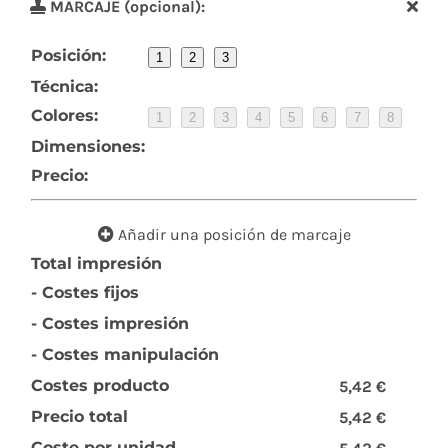
MARCAJE (opcional):
Posición:
1
2
3
Técnica:
Colores:
1
2
3
4
5
6
7
8
Dimensiones:
Precio:
Añadir una posición de marcaje
Total impresión
- Costes fijos
- Costes impresión
- Costes manipulación
Costes producto
5,42 €
Precio total
5,42 €
Coste por unidad