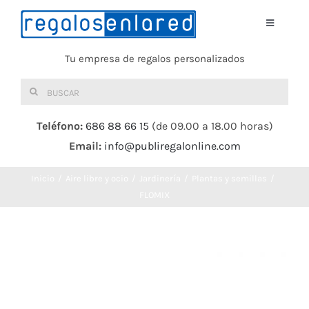
Saltar
al
Toggle
Navigati
contenido
Tu empresa de regalos personalizados
Home
Buscar:
TEXTIL
Teléfono:
686 88 66 15
(de 09.00 a 18.00 horas)
Email:
info@publiregalonline.com
BOLSAS
Inicio
Aire libre y ocio
Jardinería
Plantas y semillas
COMIDA Y BEBIDA
FLOMIX
DEPORTES Y OCIO
HERRAMIENTAS