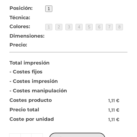
Posición:
1
Técnica:
Colores:
1
2
3
4
5
6
7
8
Dimensiones:
Precio:
Total impresión
- Costes fijos
- Costes impresión
- Costes manipulación
Costes producto
1,11 €
Precio total
1,11 €
Coste por unidad
1,11 €