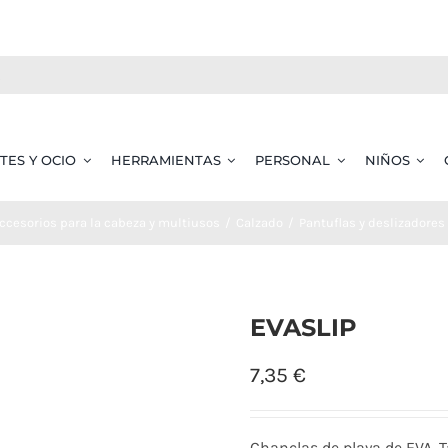
TES Y OCIO
HERRAMIENTAS
PERSONAL
NIÑOS
ccesorios para la cabeza y multiusos
Calzado
Pantuflas y deslizadores
EVASLIP
7,35
€
Chanclas de playa de EVA. T