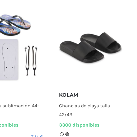
L
KOLAM
as sublimación 44-
Chanclas de playa talla
42/43
ponibles
3300 disponibles
7,14
€