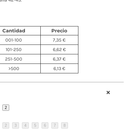
Cantidad
Precio
001-100
7,35 €
101-250
6,62 €
251-500
6,37 €
>500
6,13 €
2
2
3
4
5
6
7
8