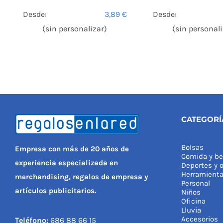
Desde:
3,89
€
Desde:
(sin personalizar)
(sin personali
CATEGORÍ
Bolsas
Empresa con más de 20 años de
Comida y be
experiencia especializada en
Deportes y o
Herramient
merchandising, regalos de empresa y
Personal
artículos publicitarios.
Niños
Oficina
Lluvia
Accesorios
Teléfono:
686 88 66 15