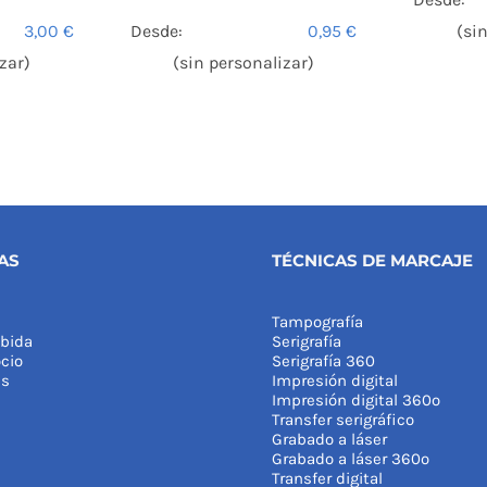
3,00
€
Desde:
0,95
€
(si
zar)
(sin personalizar)
AS
TÉCNICAS DE MARCAJE
Tampografía
bida
Serigrafía
cio
Serigrafía 360
as
Impresión digital
Impresión digital 360º
Transfer serigráfico
Grabado a láser
Grabado a láser 360º
Transfer digital