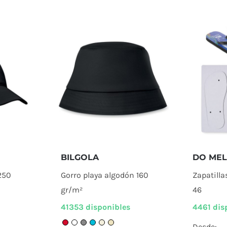
BILGOLA
DO ME
250
Gorro playa algodón 160
Zapatill
gr/m²
46
41353 disponibles
4461 dis
Desde: