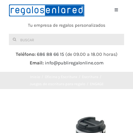
Saltar
al
Toggle
Navigati
contenido
Tu empresa de regalos personalizados
Home
Buscar:
TEXTIL
Teléfono:
686 88 66 15
(de 09.00 a 18.00 horas)
Email:
info@publiregalonline.com
BOLSAS
Inicio
Oficina y Escritura
Escritura
COMIDA Y BEBIDA
Juegos de escritura para regalo
ENGAGE
DEPORTES Y OCIO
HERRAMIENTAS