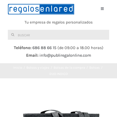
Saltar
al
Toggle
Navigati
contenido
Tu empresa de regalos personalizados
Home
Buscar:
TEXTIL
Teléfono:
686 88 66 15
(de 09.00 a 18.00 horas)
Email:
info@publiregalonline.com
BOLSAS
Inicio
Bolsos y viajes
Bolsas de la compra
Bolsas
COMIDA Y BEBIDA
DUO INDICO
DEPORTES Y OCIO
HERRAMIENTAS