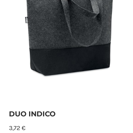
PERSONAL
NIÑOS
OFICINA
LLUVIA
TECNOLOGÍA
NAVIDAD
DUO INDICO
3,72
€
WooCommerce Cart