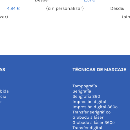
Desde:
4,94
€
(sin personalizar)
(si
zar)
AS
TÉCNICAS DE MARCAJE
Tampografía
bida
Serigrafía
cio
Serigrafía 360
as
Impresión digital
Impresión digital 360º
Transfer serigráfico
Grabado a láser
Grabado a láser 360º
Transfer digital