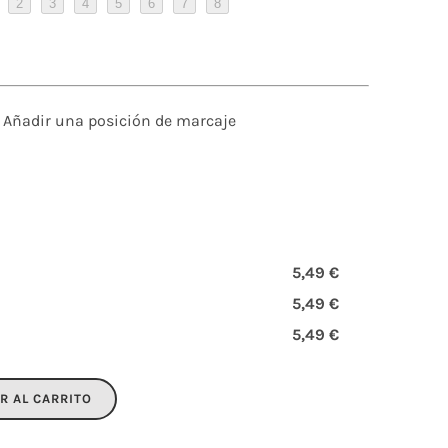
2
3
4
5
6
7
8
Añadir una posición de marcaje
5,49 €
5,49 €
5,49 €
R AL CARRITO