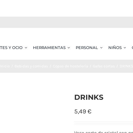
TES Y OCIO
HERRAMIENTAS
PERSONAL
NIÑOS
Inicio
Bebidas y comidas
Copas de hostelería
Gafas cortas
DRINK
DRINKS
5,49
€
Vaso corto de cristal con 