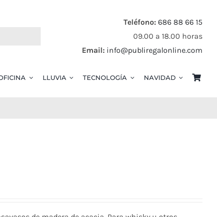
Teléfono:
686 88 66 15
09.00 a 18.00 horas
Email:
info@publiregalonline.com
OFICINA
LLUVIA
TECNOLOGÍA
NAVIDAD
S
posavasos de madera de acacia. Para whisky u otros