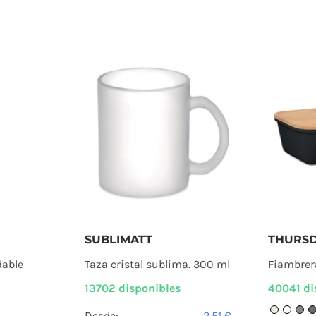
THURS
SUBLIMATT
Fiambrer
dable
Taza cristal sublima. 300 ml
40041 di
13702 disponibles
Desde:
2,51
€