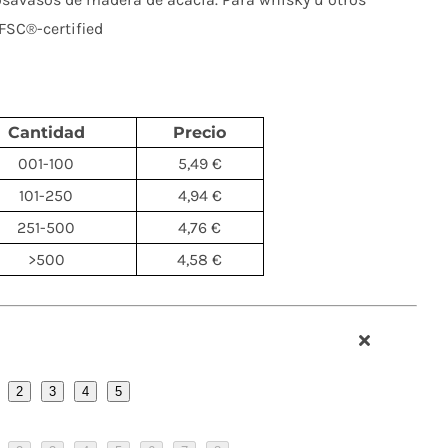
FSC®-certified
Cantidad
Precio
001-100
5,49 €
101-250
4,94 €
251-500
4,76 €
>500
4,58 €
2
3
4
5