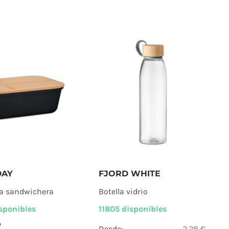
DAY
FJORD WHITE
a sandwichera
Botella vidrio
sponibles
11805 disponibles
Desde:
2,28
€