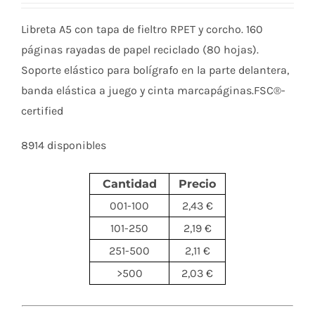
Libreta A5 con tapa de fieltro RPET y corcho. 160
páginas rayadas de papel reciclado (80 hojas).
Soporte elástico para bolígrafo en la parte delantera,
banda elástica a juego y cinta marcapáginas.FSC®-
certified
8914 disponibles
Cantidad
Precio
001-100
2,43 €
101-250
2,19 €
251-500
2,11 €
>500
2,03 €