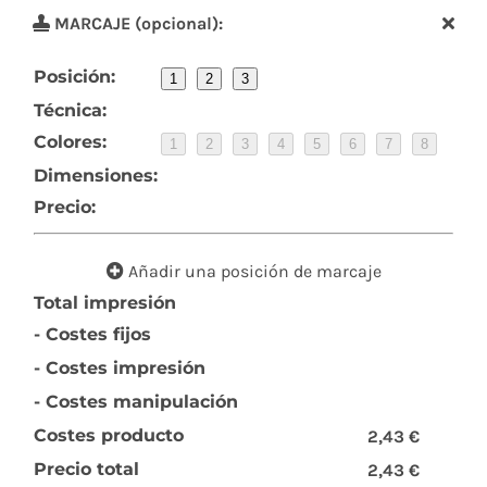
MARCAJE (opcional):
Posición:
1
2
3
Técnica:
Colores:
1
2
3
4
5
6
7
8
Dimensiones:
Precio:
Añadir una posición de marcaje
Total impresión
- Costes fijos
- Costes impresión
- Costes manipulación
Costes producto
2,43 €
Precio total
2,43 €