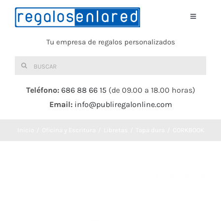
Saltar
al
Toggle
Navigati
contenido
Tu empresa de regalos personalizados
Home
Buscar:
TEXTIL
Teléfono:
686 88 66 15
(de 09.00 a 18.00 horas)
Email:
info@publiregalonline.com
BOLSAS
Inicio
Oficina y Escritura
Libretas
Tapa dura
CORKBOOK
COMIDA Y BEBIDA
DEPORTES Y OCIO
HERRAMIENTAS