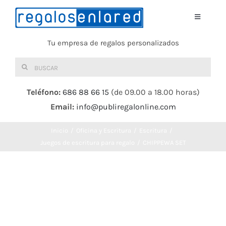
Saltar
al
Toggle
Navigati
contenido
Tu empresa de regalos personalizados
Home
Buscar:
TEXTIL
Teléfono:
686 88 66 15
(de 09.00 a 18.00 horas)
Email:
info@publiregalonline.com
BOLSAS
Inicio
Oficina y Escritura
Escritura
COMIDA Y BEBIDA
Juegos de escritura para regalo
CHIPPEWA SET
DEPORTES Y OCIO
HERRAMIENTAS