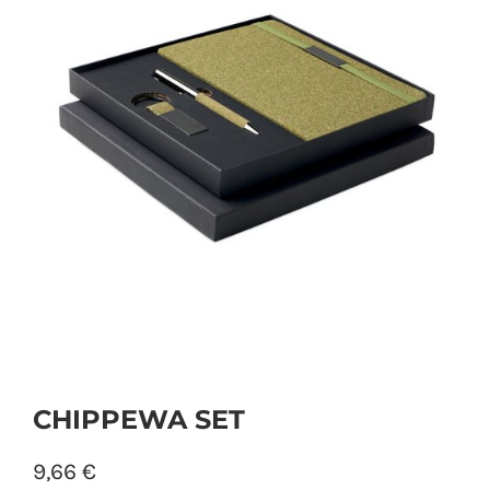
PERSONAL
NIÑOS
OFICINA
LLUVIA
TECNOLOGÍA
NAVIDAD
CHIPPEWA SET
9,66
€
WooCommerce Cart