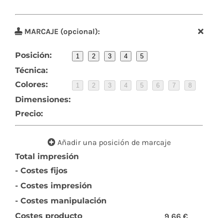
MARCAJE (opcional):
Posición:
1
2
3
4
5
Técnica:
Colores:
1
2
3
4
5
6
7
8
Dimensiones:
Precio:
Añadir una posición de marcaje
Total impresión
- Costes fijos
- Costes impresión
- Costes manipulación
Costes producto
9,66 €