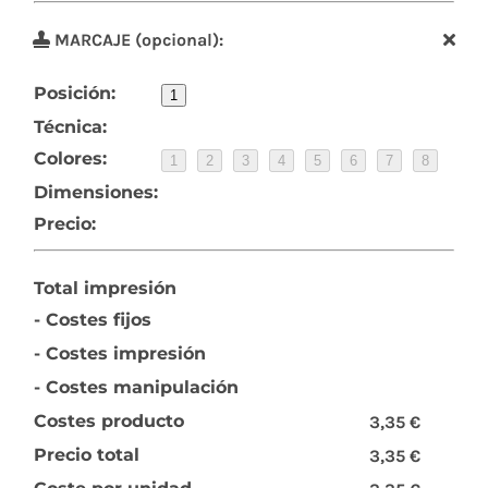
MARCAJE (opcional):
Posición:
1
Técnica:
Colores:
1
2
3
4
5
6
7
8
Dimensiones:
Precio:
Total impresión
- Costes fijos
- Costes impresión
- Costes manipulación
Costes producto
3,35 €
Precio total
3,35 €