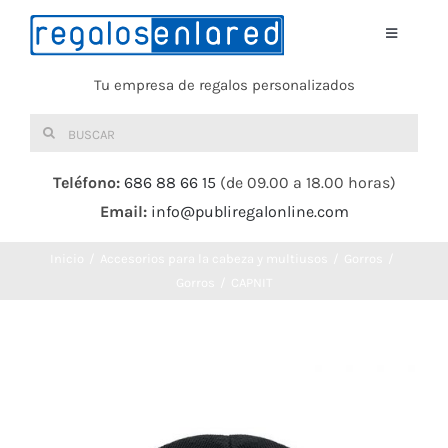
Saltar
al
Toggle
Navigati
contenido
Tu empresa de regalos personalizados
Home
Buscar:
TEXTIL
Teléfono:
686 88 66 15
(de 09.00 a 18.00 horas)
Email:
info@publiregalonline.com
BOLSAS
Inicio
Accesorios para la cabeza y multiusos
Gorros
COMIDA Y BEBIDA
Gorros
CAPNIT
DEPORTES Y OCIO
HERRAMIENTAS