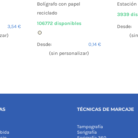
Bolígrafo con papel
Estación
reciclado
3939 dis
106772 disponibles
3,54
€
Desde:
zar)
(si
Desde:
0,14
€
(sin personalizar)
AS
TÉCNICAS DE MARCAJE
Tampografía
bida
Serigrafía
cio
Serigrafía 360