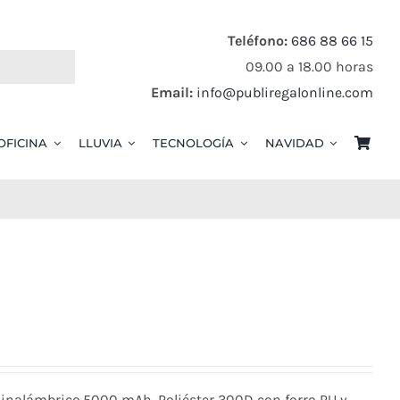
Teléfono:
686 88 66 15
09.00 a 18.00 horas
Email:
info@publiregalonline.com
OFICINA
LLUVIA
TECNOLOGÍA
NAVIDAD
inalámbrico.5000 mAh. Poliéster 300D con forro PU y