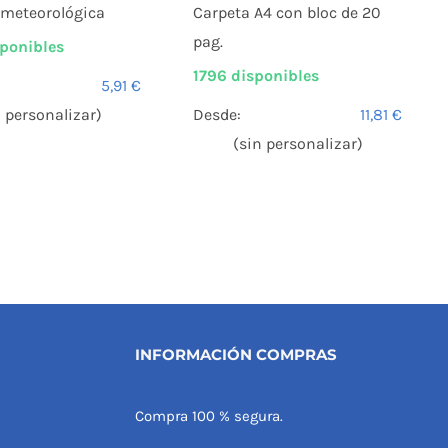
 meteorológica
Carpeta A4 con bloc de 20
pag.
ponibles
1796 disponibles
5,91
€
n personalizar)
Desde:
11,81
€
(sin personalizar)
INFORMACIÓN COMPRAS
Compra 100 % segura.