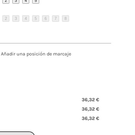
2
3
4
5
2
3
4
5
6
7
8
Añadir una posición de marcaje
36,32 €
36,32 €
36,32 €