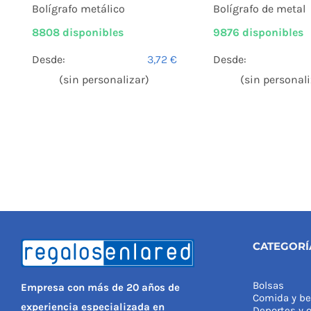
Bolígrafo de metal
Bolígrafo metálico
9876 disponibles
8808 disponibles
Desde:
Desde:
3,72
€
(sin personali
(sin personalizar)
CATEGORÍ
Bolsas
Empresa con más de 20 años de
Comida y be
experiencia especializada en
Deportes y o