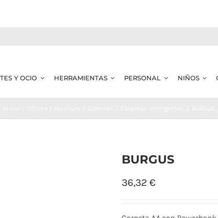
TES Y OCIO
HERRAMIENTAS
PERSONAL
NIÑOS
Inicio
Oficina y Escritura
Carteras
Carpetas inteligentes
BURGUS
BURGUS
36,32
€
Carpeta A4 con Powerbank 