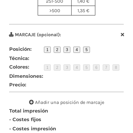
251-500
1,40 €
>500
1,35 €
MARCAJE (opcional):
Posición:
1
2
3
4
5
Técnica:
Colores:
1
2
3
4
5
6
7
8
Dimensiones:
Precio:
Añadir una posición de marcaje
Total impresión
- Costes fijos
- Costes impresión