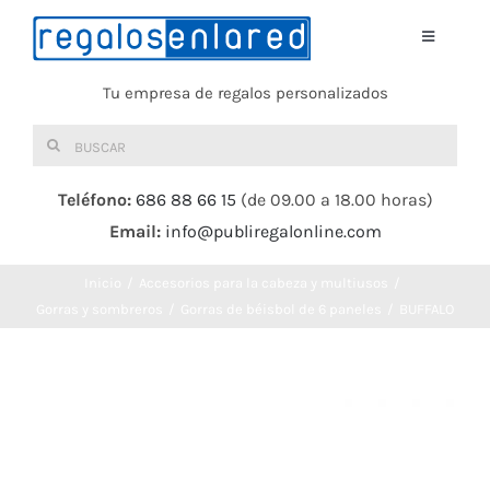
Saltar
al
Toggle
Navigati
contenido
Tu empresa de regalos personalizados
Home
Buscar:
TEXTIL
Teléfono:
686 88 66 15
(de 09.00 a 18.00 horas)
Email:
info@publiregalonline.com
BOLSAS
Inicio
Accesorios para la cabeza y multiusos
COMIDA Y BEBIDA
Gorras y sombreros
Gorras de béisbol de 6 paneles
BUFFALO
DEPORTES Y OCIO
HERRAMIENTAS