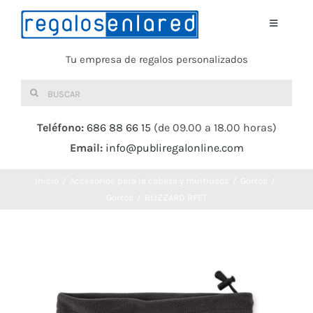
Saltar
al
Toggle
Navigati
contenido
Tu empresa de regalos personalizados
Home
Buscar:
TEXTIL
Teléfono:
686 88 66 15
(de 09.00 a 18.00 horas)
Email:
info@publiregalonline.com
BOLSAS
Inicio
Accesorios para la cabeza y multiusos
Gorros
COMIDA Y BEBIDA
Gorros
BLIZZARD RPET
DEPORTES Y OCIO
HERRAMIENTAS