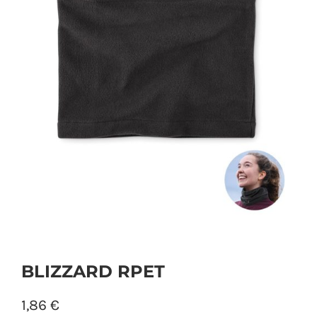
PERSONAL
NIÑOS
OFICINA
LLUVIA
TECNOLOGÍA
NAVIDAD
BLIZZARD RPET
1,86
€
WooCommerce Cart