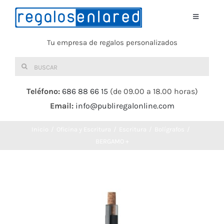
Saltar
al
Toggle
Navigati
contenido
Tu empresa de regalos personalizados
Home
Buscar:
TEXTIL
Teléfono:
686 88 66 15
(de 09.00 a 18.00 horas)
Email:
info@publiregalonline.com
BOLSAS
Inicio
Oficina y Escritura
Escritura
Bolígrafos
COMIDA Y BEBIDA
BERGAMO +
DEPORTES Y OCIO
HERRAMIENTAS