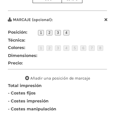
MARCAJE (opcional):
Posición:
1
2
3
4
Técnica:
Colores:
1
2
3
4
5
6
7
8
Dimensiones:
Precio:
Añadir una posición de marcaje
Total impresión
- Costes fijos
- Costes impresión
- Costes manipulación