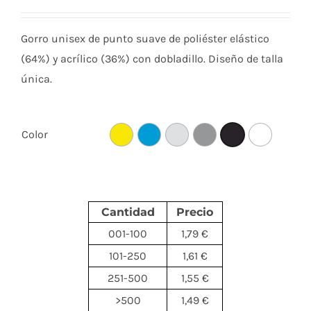
Gorro unisex de punto suave de poliéster elástico
(64%) y acrílico (36%) con dobladillo. Diseño de talla
única.
Color
Cantidad
Precio
001-100
1,79 €
101-250
1,61 €
251-500
1,55 €
>500
1,49 €