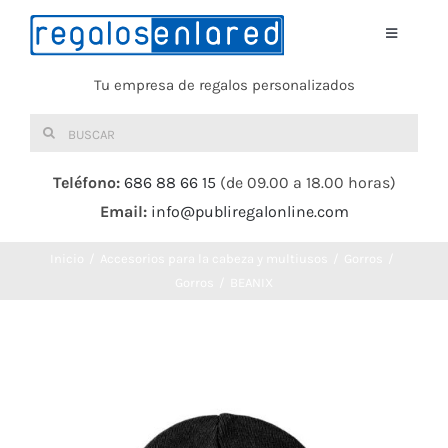
Saltar
al
Toggle
Navigati
contenido
Tu empresa de regalos personalizados
Home
Buscar:
TEXTIL
Teléfono:
686 88 66 15
(de 09.00 a 18.00 horas)
Email:
info@publiregalonline.com
BOLSAS
Inicio
Accesorios para la cabeza y multiusos
Gorros
COMIDA Y BEBIDA
Gorros
BEANIX
DEPORTES Y OCIO
HERRAMIENTAS