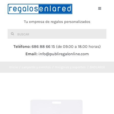
Saltar
al
Toggle
Navigati
contenido
Tu empresa de regalos personalizados
Home
Buscar:
TEXTIL
Teléfono:
686 88 66 15
(de 09.00 a 18.00 horas)
Email:
info@publiregalonline.com
BOLSAS
Inicio
Lanyards y eventos
Insignias y soportes
BADLARGE
COMIDA Y BEBIDA
DEPORTES Y OCIO
HERRAMIENTAS