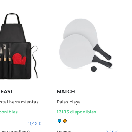
 EAST
MATCH
ntal herramientas
Palas playa
ponibles
13135 disponibles
11,43
€
n personalizar)
Desde:
3,35
€