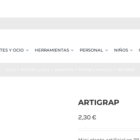
TES Y OCIO
HERRAMIENTAS
PERSONAL
NIÑOS
Inicio
Aire libre y ocio
Jardinería
Plantas y semillas
ARTIGRAP
ARTIGRAP
2,30
€
Mini planta artificial en 