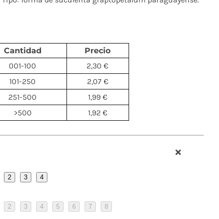
Cantidad
Precio
001-100
2,30 €
101-250
2,07 €
251-500
1,99 €
>500
1,92 €
2
3
4
2
3
4
5
6
7
8