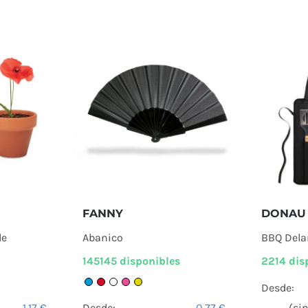
FANNY
DONAU
de
Abanico
BBQ Dela
145145 disponibles
2214 dis
Desde:
1,17
€
Desde:
0,77
€
(si