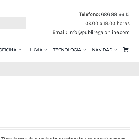
Teléfono:
686 88 66 15
09.00 a 18.00 horas
Email:
info@publiregalonline.com
OFICINA
LLUVIA
TECNOLOGÍA
NAVIDAD
PP. Tipo: forma de suculenta graptopetalum paraguayense.