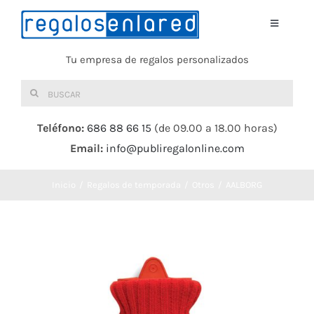
Saltar
al
Toggle
Navigati
contenido
Tu empresa de regalos personalizados
Home
Buscar:
TEXTIL
Teléfono:
686 88 66 15
(de 09.00 a 18.00 horas)
Email:
info@publiregalonline.com
BOLSAS
Inicio
Regalos de temporada
Otros
AALBORG
COMIDA Y BEBIDA
DEPORTES Y OCIO
HERRAMIENTAS