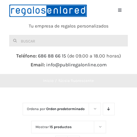
Saltar
al
Toggle
Navigati
contenido
Tu empresa de regalos personalizados
Home
Buscar:
TEXTIL
Teléfono:
686 88 66 15
(de 09.00 a 18.00 horas)
Email:
info@publiregalonline.com
BOLSAS
Inicio
fúcsia fluorescente
COMIDA Y BEBIDA
DEPORTES Y OCIO
Ordena por
Orden predeterminado
HERRAMIENTAS
Mostrar
15 productos