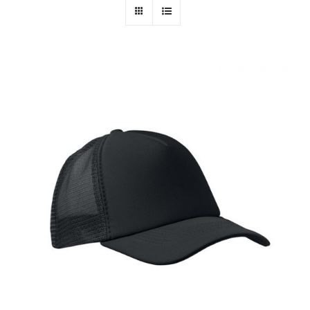
PERSONAL
NIÑOS
OFICINA
LLUVIA
TECNOLOGÍA
NAVIDAD
WooCommerce Cart