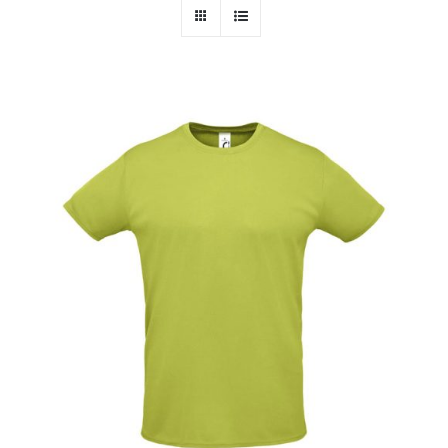
PERSONAL
NIÑOS
OFICINA
LLUVIA
TECNOLOGÍA
NAVIDAD
WooCommerce Cart