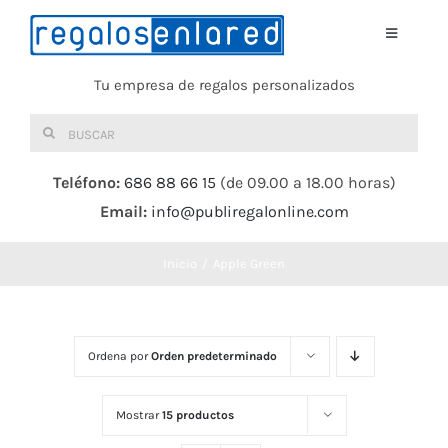
Saltar
al
Toggle
Navigati
contenido
Tu empresa de regalos personalizados
Home
Buscar:
TEXTIL
Teléfono:
686 88 66 15
(de 09.00 a 18.00 horas)
Email:
info@publiregalonline.com
BOLSAS
Inicio
Apple Green
COMIDA Y BEBIDA
DEPORTES Y OCIO
Ordena por
Orden predeterminado
HERRAMIENTAS
Mostrar
15 productos