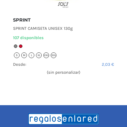
SPRINT
SPRINT CAMISETA UNISEX 130g
107 disponibles
S
M
L
XL
XXL
3XL
Desde:
2,03
€
(sin personalizar)