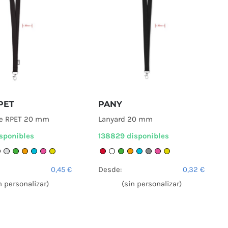
PET
PANY
de RPET 20 mm
Lanyard 20 mm
sponibles
138829 disponibles
0,45
€
Desde:
0,32
€
n personalizar)
(sin personalizar)