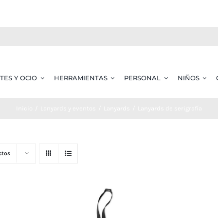
TES Y OCIO
HERRAMIENTAS
PERSONAL
NIÑOS
Inicio
Lanyards y eventos
Lanyards
Lanyards de serigrafía
ctos