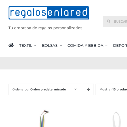
Saltar
al
Buscar:
contenido
Tu empresa de regalos personalizados
TEXTIL
BOLSAS
COMIDA Y BEBIDA
DEPOR
Ordena por
Orden predeterminado
Mostrar
15 produ