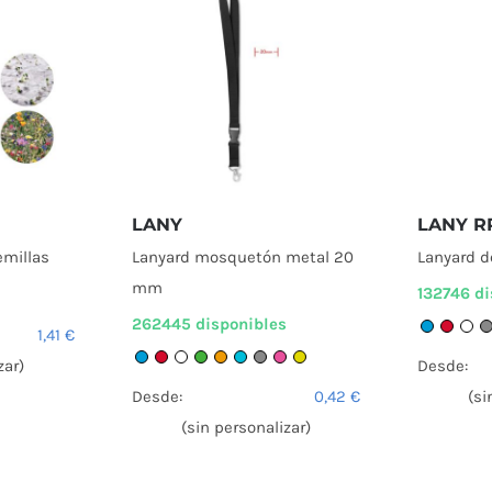
LANY
LANY R
emillas
Lanyard mosquetón metal 20
Lanyard 
mm
132746 di
262445 disponibles
1,41
€
zar)
Desde:
Desde:
0,42
€
(si
(sin personalizar)