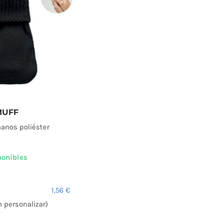
UFF
anos poliéster
ponibles
1,56
€
n personalizar)