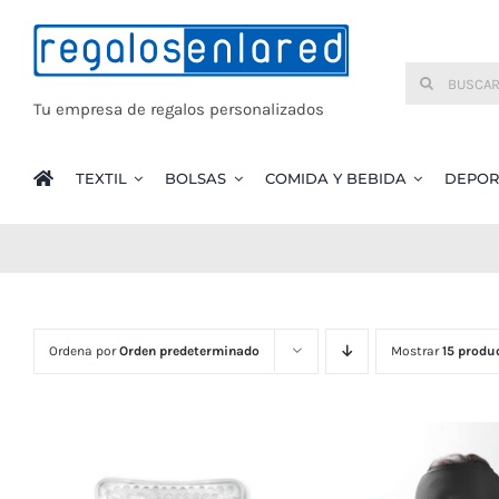
Saltar
al
Buscar:
contenido
Tu empresa de regalos personalizados
TEXTIL
BOLSAS
COMIDA Y BEBIDA
DEPOR
Ordena por
Orden predeterminado
Mostrar
15 produ