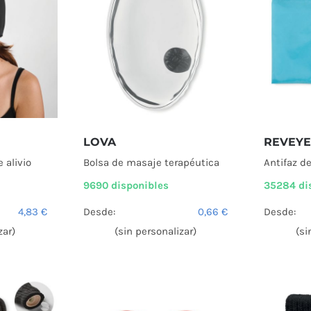
LOVA
REVEYE
 alivio
Bolsa de masaje terapéutica
Antifaz d
9690 disponibles
35284 di
4,83
€
Desde:
0,66
€
Desde:
zar)
(sin personalizar)
(si