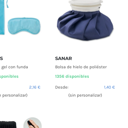
S
SANAR
e gel con funda
Bolsa de hielo de poliéster
sponibles
1356 disponibles
2,16
€
Desde:
1,40
€
n personalizar)
(sin personalizar)