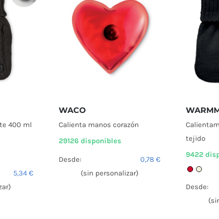
WACO
WARMM
nte 400 ml
Calienta manos corazón
Calientam
tejido
29126 disponibles
9422 dis
Desde:
0,78
€
5,34
€
(sin personalizar)
zar)
Desde:
(si