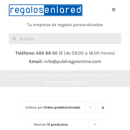
Saltar
al
Toggle
Navigati
contenido
Tu empresa de regalos personalizados
Home
Buscar:
TEXTIL
Teléfono:
686 88 66 15
(de 09.00 a 18.00 horas)
Email:
info@publiregalonline.com
BOLSAS
Inicio
Herramientas y llaveros
Herramientas y linternas
COMIDA Y BEBIDA
Herramientas múltiples
DEPORTES Y OCIO
Ordena por
Orden predeterminado
HERRAMIENTAS
Mostrar
15 productos