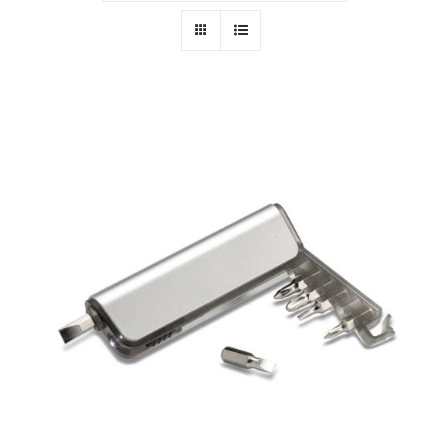
PERSONAL
NIÑOS
OFICINA
LLUVIA
TECNOLOGÍA
NAVIDAD
WooCommerce Cart