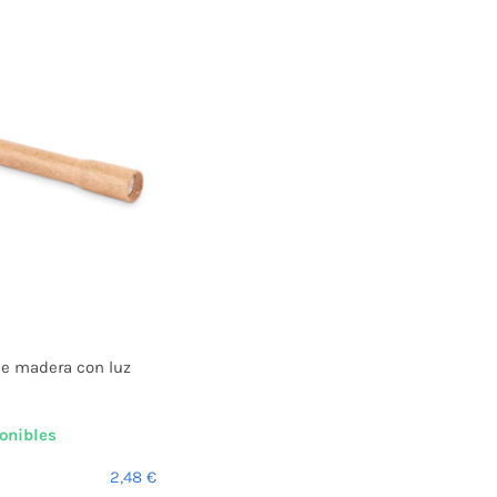
de madera con luz
onibles
2,48
€