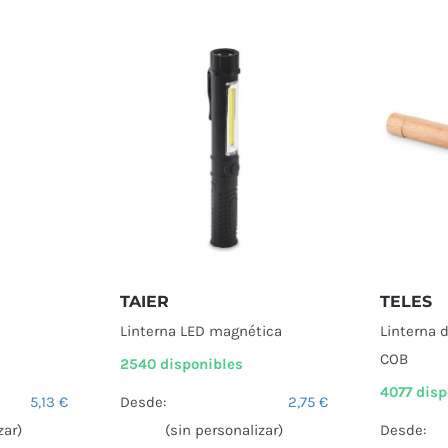
TAIER
TELES
Linterna LED magnética
Linterna 
COB
2540 disponibles
4077 disp
5,13
€
Desde:
2,75
€
zar)
(sin personalizar)
Desde: