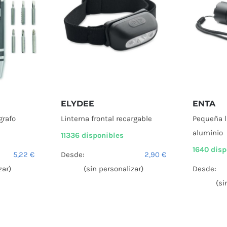
ELYDEE
ENTA
grafo
Linterna frontal recargable
Pequeña l
aluminio
11336 disponibles
1640 disp
5,22
€
Desde:
2,90
€
zar)
(sin personalizar)
Desde:
(si