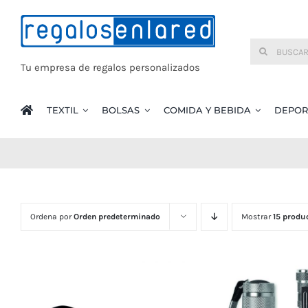
Saltar
al
Buscar:
contenido
Tu empresa de regalos personalizados
TEXTIL
BOLSAS
COMIDA Y BEBIDA
DEPOR
Ordena por
Orden predeterminado
Mostrar
15 produ