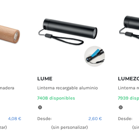
LUME
LUMEZ
 madera
Linterna recargable aluminio
Linterna 
7408 disponibles
7939 dis
4,08
€
Desde:
2,60
€
Desde:
zar)
(sin personalizar)
(si