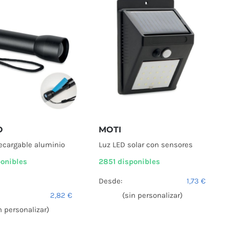
O
MOTI
recargable aluminio
Luz LED solar con sensores
ponibles
2851 disponibles
Desde:
1,73
€
2,82
€
(sin personalizar)
n personalizar)