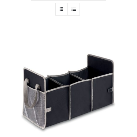
PERSONAL
NIÑOS
OFICINA
LLUVIA
TECNOLOGÍA
NAVIDAD
WooCommerce Cart