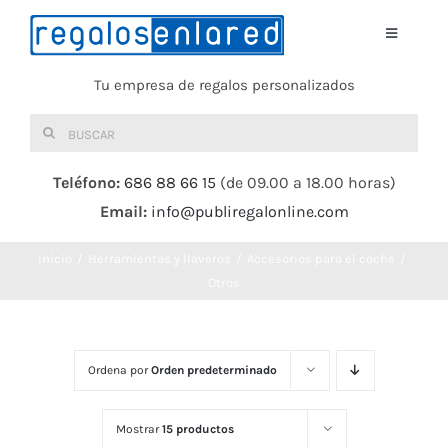
Saltar
al
Toggle
Navigati
contenido
Tu empresa de regalos personalizados
Home
Buscar:
TEXTIL
Teléfono:
686 88 66 15
(de 09.00 a 18.00 horas)
Email:
info@publiregalonline.com
BOLSAS
Inicio
Herramientas y llaveros
Accesorios para el coche
COMIDA Y BEBIDA
Otros
DEPORTES Y OCIO
Ordena por
Orden predeterminado
HERRAMIENTAS
Mostrar
15 productos