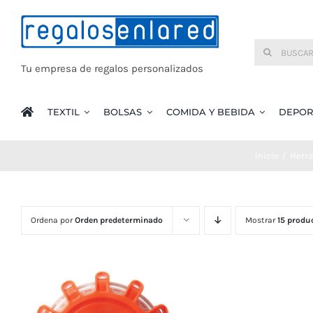
Saltar
al
Buscar:
contenido
Tu empresa de regalos personalizados
TEXTIL
BOLSAS
COMIDA Y BEBIDA
DEPOR
Inicio
Herra
Ordena por
Orden predeterminado
Mostrar
15 produ