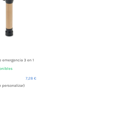
de emergencia 3 en 1
onibles
7,28
€
n personalizar)