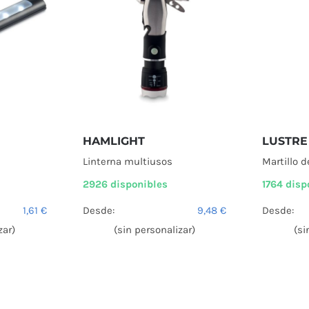
HAMLIGHT
LUSTRE
Linterna multiusos
Martillo 
2926 disponibles
1764 disp
1,61
€
Desde:
9,48
€
Desde:
zar)
(sin personalizar)
(si