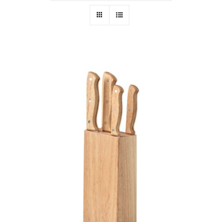
PERSONAL
NIÑOS
OFICINA
LLUVIA
TECNOLOGÍA
NAVIDAD
WooCommerce Cart