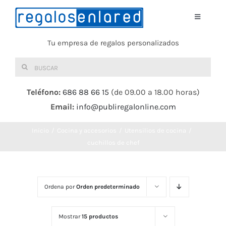
Saltar
al
Toggle
Navigati
contenido
Tu empresa de regalos personalizados
Home
Buscar:
TEXTIL
Teléfono:
686 88 66 15
(de 09.00 a 18.00 horas)
Email:
info@publiregalonline.com
BOLSAS
Inicio
Cocina y accesorios
Utensilios de cocina
COMIDA Y BEBIDA
cuchillos de chef
DEPORTES Y OCIO
Ordena por
Orden predeterminado
HERRAMIENTAS
Mostrar
15 productos