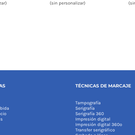
zar)
(sin personalizar)
(si
AS
TÉCNICAS DE MARCAJE
Tampografía
bida
Serigrafía
cio
Serigrafía 360
as
Impresión digital
Impresión digital 360º
Transfer serigráfico