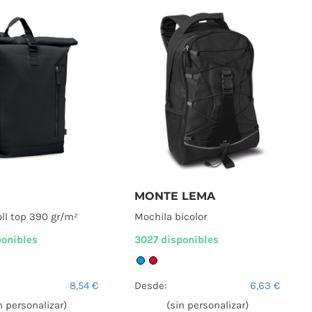
MONTE LEMA
oll top 390 gr/m²
Mochila bicolor
ponibles
3027 disponibles
8,54
€
Desde:
6,63
€
n personalizar)
(sin personalizar)