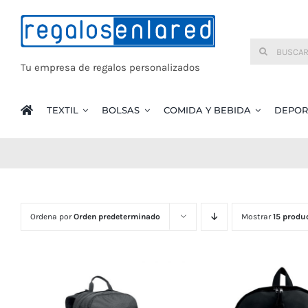
Saltar
al
Buscar:
contenido
Tu empresa de regalos personalizados
TEXTIL
BOLSAS
COMIDA Y BEBIDA
DEPOR
Ordena por
Orden predeterminado
Mostrar
15 produ