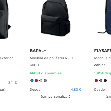
BAPAL+
FLYSAF
exterior
Mochila de poliéster RPET
Mochila 
600D
cabina
14498 disponibles
18194 dis
3,11
€
zar)
Desde:
4,83
€
Desde:
(sin personalizar)
(si