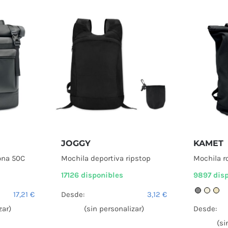
JOGGY
KAMET
lona 50C
Mochila deportiva ripstop
Mochila r
17126 disponibles
9897 dis
17,21
€
Desde:
3,12
€
zar)
(sin personalizar)
Desde:
(si