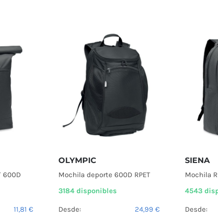
OLYMPIC
SIENA
ET 600D
Mochila deporte 600D RPET
Mochila 
3184 disponibles
4543 dis
11,81
€
Desde:
24,99
€
Desde: