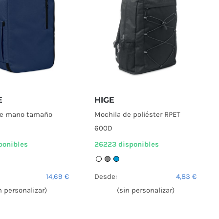
E
HIGE
de mano tamaño
Mochila de poliéster RPET
600D
ponibles
26223 disponibles
14,69
€
Desde:
4,83
€
n personalizar)
(sin personalizar)