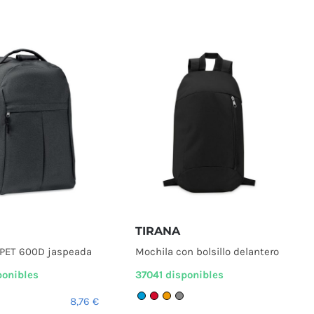
TIRANA
RPET 600D jaspeada
Mochila con bolsillo delantero
ponibles
37041 disponibles
8,76
€